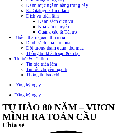
Danh mục ngành hàng trưng bày
E-Catalogue Triển lãm
Dịch vụ triển lãm
Danh sách dịch vụ
Nhà vận chuyển
Quảng cáo & Tài trợ
Khách tham quan, thu mua
Danh sách nhà thu mua
Đối tượng tham quan, thu mua
Thông tin khách sạn & đi lại
Tin tức & Tài liệu
Tin tức triển lãm
Tin tức chuyên ngành
Thông tin báo chí
Đăng ký ngay
Đăng ký ngay
TỰ HÀO 80 NĂM – VƯƠN
MÌNH RA TOÀN CẦU
Chia sẻ