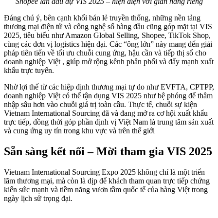
Shopee lần đầu dự VIS 2025 – hiện diện với gian hàng riêng
Đáng chú ý, bên cạnh khối bán lẻ truyền thống, những nền tảng
thương mại điện tử và công nghệ số hàng đầu cũng góp mặt tại VIS
2025, tiêu biểu như Amazon Global Selling, Shopee, TikTok Shop,
cùng các đơn vị logistics hiện đại. Các “ông lớn” này mang đến giải
pháp tiên tiến về tối ưu chuỗi cung ứng, hậu cần và tiếp thị số cho
doanh nghiệp Việt , giúp mở rộng kênh phân phối và đẩy mạnh xuất
khẩu trực tuyến.
Nhờ lợi thế từ các hiệp định thương mại tự do như EVFTA, CPTPP,
doanh nghiệp Việt có thể tận dụng VIS 2025 như bệ phóng để thâm
nhập sâu hơn vào chuỗi giá trị toàn cầu. Thực tế, chuỗi sự kiện
Vietnam International Sourcing đã và đang mở ra cơ hội xuất khẩu
trực tiếp, đồng thời góp phần định vị Việt Nam là trung tâm sản xuất
và cung ứng uy tín trong khu vực và trên thế giới
Sẵn sàng kết nối – Mời tham gia VIS 2025
Vietnam International Sourcing Expo 2025 không chỉ là một triển
lãm thương mại, mà còn là dịp để khách tham quan trực tiếp chứng
kiến sức mạnh và tiềm năng vươn tầm quốc tế của hàng Việt trong
ngày lịch sử trọng đại.