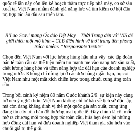
quốc tế lần này còn lên kế hoạch thăm trực tiếp nhà máy, cơ sở sản
xuất tại Việt Nam nhằm đánh giá năng lực và tìm kiếm cơ hội đầu
tư, hợp tác lâu dài sau triển lãm.
B’Lao-Scavi mang Ốc đảo Dệt May – Thời Trang đến với VIS để
giới thiệu một mô hình – CLB điển hình về thời trang tiên phong
trách nhiệm: “Responsible Textile”
Chọn đến Việt Nam với lực lượng hùng hậu như vậy, các tập đoàn
bán lẻ toàn cầu đã thể hiện niềm tin mạnh mẽ vào năng lực sản xuất,
chất lượng hàng hóa và tiềm năng hợp tác dài hạn của doanh nghiệp
trong nước. Không chỉ dừng lại ở các đơn hàng ngắn hạn, họ coi
Việt Nam như một mắt xích chiến lược trong chuỗi cung ứng toàn
cầu.
Trong bối cảnh kỷ niệm 80 năm Quốc khánh 2/9, sự kiện này càng
trở nên ý nghĩa hơn: Việt Nam không chỉ tự hào về lịch sử độc lập,
mà còn đang khẳng định vị thế một quốc gia sản xuất, cung ứng
đáng tin cậy trên bản đồ thương mại quốc tế. Đây chính là cột mốc
mở ra chương mới trong hợp tác toàn cầu, hứa hẹn đem lại những
hợp đồng dài hạn và đưa doanh nghiệp Việt tham gia sâu hơn vào
chuỗi giá trị thế giới.