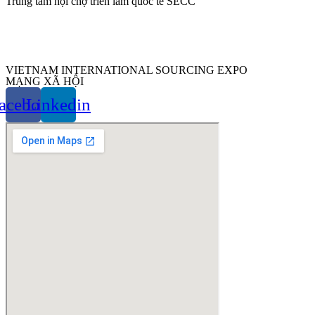
Trung tâm hội chợ triển lãm quốc tế SECC
VIETNAM INTERNATIONAL SOURCING EXPO
MẠNG XÃ HỘI
acebook
Linkedin