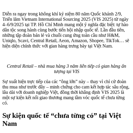
Diễn ra ngay trong không khí kỷ niệm 80 năm Quốc khánh 2/9,
Triển lãm Vietnam International Sourcing 2025 (VIS 2025) từ ngày
4–6/9/2025 tại TP. Hồ Chí Minh mang một ý nghĩa đặc biệt: tự hào
dân tộc song hành cùng bước tiến hội nhập quốc tế. Lần đầu tiên,
những tập đoàn bán lẻ và chuỗi cung ứng toàn cầu như H&M,
Uniqlo, Scavi, Central Retail, Aeon, Amazon, Shopee, TikTok… sẽ
hiện diện chính thức với gian hàng trưng bày tại Việt Nam.
Central Retail – nhà mua hàng 3 năm liên tiếp có gian hàng ấn
tượng tại VIS
Sự xuất hiện trực tiếp của các “ông lớn” này – thay vì chỉ cử đoàn
thu mua như trước đây – minh chứng cho cam kết hợp tác sâu rộng,
lâu dài với doanh nghiệp Việt, đồng thời khẳng định VIS 2025 là
một sự kiện kết nối giao thương mang tầm vóc quốc tế chưa từng
có.
Sự kiện quốc tế “chưa từng có” tại Việt
Nam