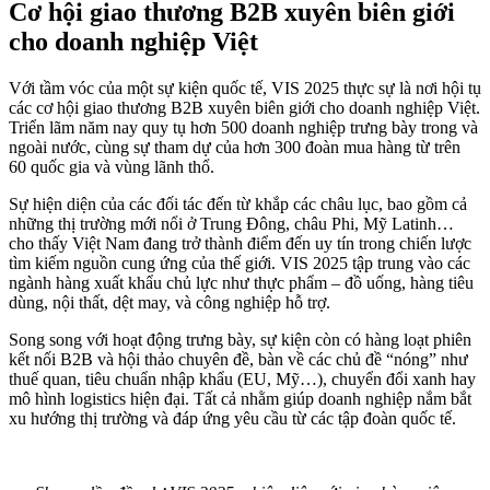
Cơ hội giao thương B2B xuyên biên giới
cho doanh nghiệp Việt
Với tầm vóc của một sự kiện quốc tế, VIS 2025 thực sự là nơi hội tụ
các cơ hội giao thương B2B xuyên biên giới cho doanh nghiệp Việt.
Triển lãm năm nay quy tụ hơn 500 doanh nghiệp trưng bày trong và
ngoài nước, cùng sự tham dự của hơn 300 đoàn mua hàng từ trên
60 quốc gia và vùng lãnh thổ.
Sự hiện diện của các đối tác đến từ khắp các châu lục, bao gồm cả
những thị trường mới nổi ở Trung Đông, châu Phi, Mỹ Latinh…
cho thấy Việt Nam đang trở thành điểm đến uy tín trong chiến lược
tìm kiếm nguồn cung ứng của thế giới. VIS 2025 tập trung vào các
ngành hàng xuất khẩu chủ lực như thực phẩm – đồ uống, hàng tiêu
dùng, nội thất, dệt may, và công nghiệp hỗ trợ.
Song song với hoạt động trưng bày, sự kiện còn có hàng loạt phiên
kết nối B2B và hội thảo chuyên đề, bàn về các chủ đề “nóng” như
thuế quan, tiêu chuẩn nhập khẩu (EU, Mỹ…), chuyển đổi xanh hay
mô hình logistics hiện đại. Tất cả nhằm giúp doanh nghiệp nắm bắt
xu hướng thị trường và đáp ứng yêu cầu từ các tập đoàn quốc tế.