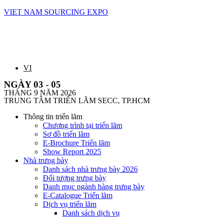
VIET NAM SOURCING EXPO
VI
NGÀY 03 - 05
THÁNG 9 NĂM 2026
TRUNG TÂM TRIỂN LÃM SECC, TP.HCM
Thông tin triển lãm
Chương trình tại triển lãm
Sơ đồ triển lãm
E-Brochure Triển lãm
Show Report 2025
Nhà trưng bày
Danh sách nhà trưng bày 2026
Đối tượng trưng bày
Danh mục ngành hàng trưng bày
E-Catalogue Triển lãm
Dịch vụ triển lãm
Danh sách dịch vụ