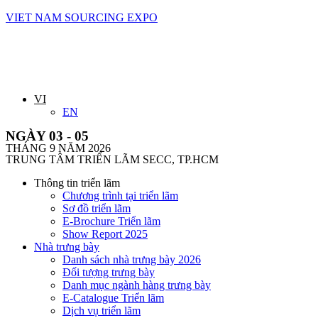
VIET NAM SOURCING EXPO
VI
EN
NGÀY 03 - 05
THÁNG 9 NĂM 2026
TRUNG TÂM TRIỂN LÃM SECC, TP.HCM
Thông tin triển lãm
Chương trình tại triển lãm
Sơ đồ triển lãm
E-Brochure Triển lãm
Show Report 2025
Nhà trưng bày
Danh sách nhà trưng bày 2026
Đối tượng trưng bày
Danh mục ngành hàng trưng bày
E-Catalogue Triển lãm
Dịch vụ triển lãm