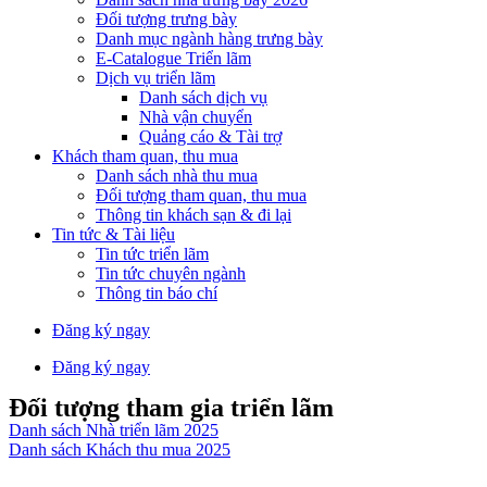
Đối tượng trưng bày
Danh mục ngành hàng trưng bày
E-Catalogue Triển lãm
Dịch vụ triển lãm
Danh sách dịch vụ
Nhà vận chuyển
Quảng cáo & Tài trợ
Khách tham quan, thu mua
Danh sách nhà thu mua
Đối tượng tham quan, thu mua
Thông tin khách sạn & đi lại
Tin tức & Tài liệu
Tin tức triển lãm
Tin tức chuyên ngành
Thông tin báo chí
Đăng ký ngay
Đăng ký ngay
Đối tượng tham gia triển lãm
Danh sách Nhà triển lãm 2025
Danh sách Khách thu mua 2025